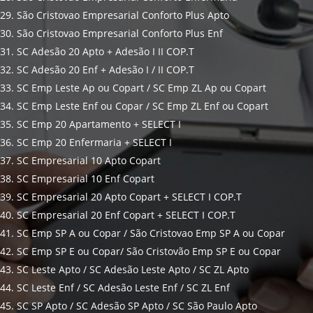
29. São Cristovao Empresarial Conforto Plus Apto
30. São Cristovao Empresarial Conforto Plus Enf
31. SC Adesão 20 Apto + Adesão I II COP.T
32. SC Adesão 20 Enf + Adesão I / II COP.T
33. SC Emp Leste Ap ou Copart / SC Emp ZL Ap ou Copart
34. SC Emp Leste Enf ou Copar / SC Emp ZL Enf ou Copart
35. SC Emp 20 Apartamento + SELECT I
36. SC Emp 20 Enfermaria + SELECT I
37. SC Empresarial 10 Apto Copart
38. SC Empresarial 10 Enf Copart
39. SC Empresarial 20 Apto Copart + SELECT I COP.T
40. SC Empresarial 20 Enf Copart + SELECT I COP.T
41. SC Emp SP A ou Copar / São Cristovao Emp SP A ou Copar
42. SC Emp SP E ou Copar/ São Cristovão Emp SP E ou Copar
43. SC Leste Apto / SC Adesão Leste Apto / SC ZL Apto
44. SC Leste Enf / SC Adesão Leste Enf / SC ZL Enf
45. SC SP Apto / SC Adesão SP Apto / SC São Paulo Apto